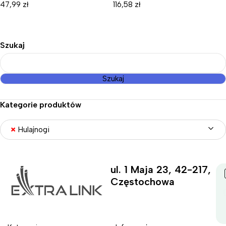
10W, 400lm
47,99
zł
116,58
zł
Szukaj
Szukaj
Kategorie produktów
×
Hulajnogi
ul. 1 Maja 23, 42-217,
Częstochowa