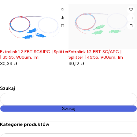
Extralink 1:2 FBT SC/UPC | Splitter
Extralink 1:2 FBT SC/APC |
Wyprzedane
| 35:65, 900um, 1m
Splitter | 45:55, 900um, 1m
30,33
zł
30,12
zł
Szukaj
Szukaj
Kategorie produktów