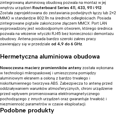
zintegrowaną aluminiową obudową pozwala na montaż w jej
wnętrzu urządzeń
Routerboard Series 411, 433, 911 i 912
.
Została zaprojektowana do zestawiania podwójnych łączy lub 2×2
MIMO w standardzie 802.11n na średnich odległościach. Posiada
zintegrowane pigtaile zakończone złączem MMCX. Port LAN
wyprowadzony jest wodoodpornym otworem, którego średnica
pozwala na włożenie wtyczki RJ45 bez konieczności demontażu
obudowy. Antena posiada bardzo szeroki zakres pracy
zawierający się w przedziale
od 4,9 do 6 GHz
.
Hermetyczna aluminiowa obudowa
Nowoczesna macierz promienników anteny
została wykonana
w technologii mikropaskowej i umieszczona pomiędzy
aluminiowym ekranem a osłoną z bardzo trwałego i
niskotłumiennego tworzywa ABS. Zabezpiecza to antenę przed
oddziaływaniem warunków atmosferycznych, chroni urządzenie
przed wpływem promieniowania elektromagnetycznego
pochodzącego z innych urządzeń oraz gwarantuje trwałość i
niezmienność parametrów w czasie eksploatacji.
Podobne produkty