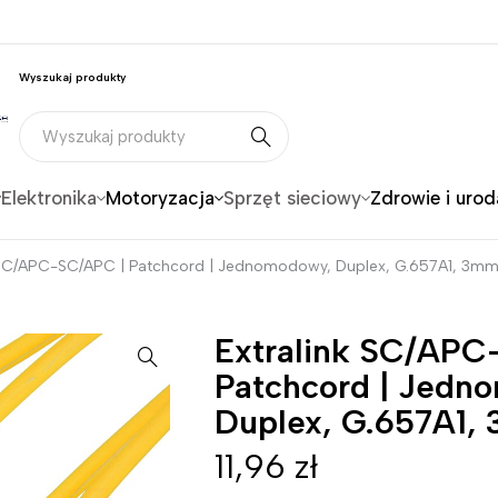
Wyszukaj produkty
Elektronika
Motoryzacja
Sprzęt sieciowy
Zdrowie i urod
k SC/APC-SC/APC | Patchcord | Jednomodowy, Duplex, G.657A1, 3m
Extralink SC/APC
Patchcord | Jedn
Duplex, G.657A1,
11,96
zł