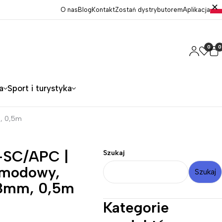
O nas
Blog
Kontakt
Zostań dystrybutorem
Aplikacja
0
0
a
Sport i turystyka
m, 0,5m
-SC/APC |
Szukaj
omodowy,
Szukaj
 3mm, 0,5m
Kategorie