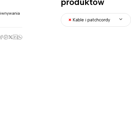
produktów
ównywania
×
Kable i patchcordy