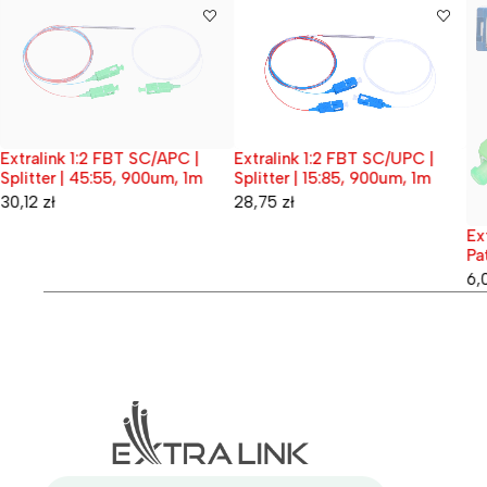
Extralink 1:2 FBT SC/APC |
Extralink 1:2 FBT SC/UPC |
Wyprzedane
Splitter | 45:55, 900um, 1m
Splitter | 15:85, 900um, 1m
30,12
zł
28,75
zł
Ex
Wy
Pa
Si
6,