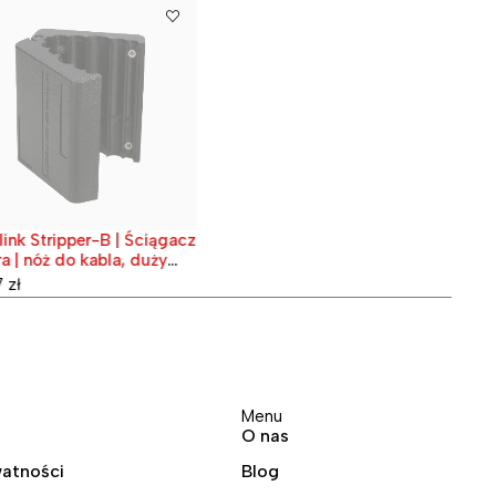
Extrali
Wyprze
Splitter
30,12
zł
link Stripper-B | Ściągacz
Extralink | Butelka na alkohol |
zedane
Wyprzedane
a | nóż do kabla, duży
Mała, 120ml
m - 11mm
7
zł
12,99
zł
Menu
O nas
watności
Blog