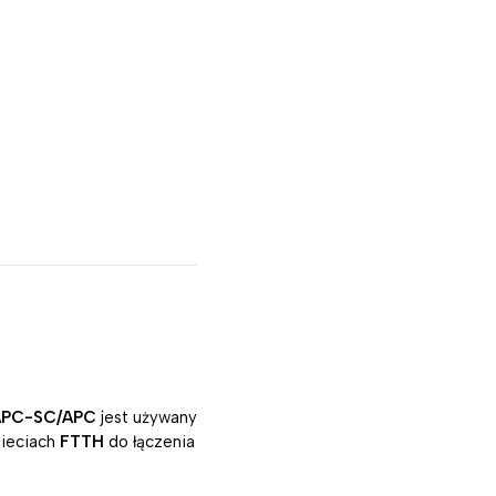
APC-SC/APC
jest używany
sieciach
FTTH
do łączenia