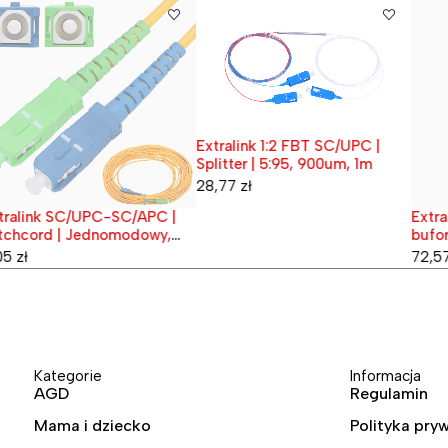
Extralink 1:2 FBT SC/UPC |
Splitter | 5:95, 900um, 1m
28,77
zł
tralink SC/UPC-SC/APC |
Extra
przedane
Wypr
tchcord | Jednomodowy,
bufor
mplex, G.657A1, 3mm, 1m
4.5m
05
zł
72,5
Kategorie
Informacja
AGD
Regulamin
Mama i dziecko
Polityka pry