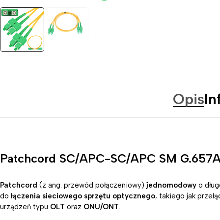
Opis
In
Patchcord SC/APC-SC/APC SM G.657
Patchcord
(z ang. przewód połączeniowy)
jednomodowy
o dług
do
łączenia sieciowego sprzętu optycznego
, takiego jak prze
urządzeń typu
OLT
oraz
ONU/ONT
.