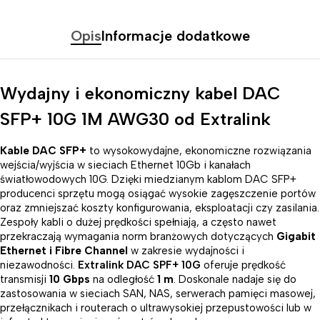
Opis
Informacje dodatkowe
Wydajny i ekonomiczny kabel DAC
SFP+ 10G 1M AWG30 od Extralink
Kable DAC SFP+
to wysokowydajne, ekonomiczne rozwiązania
wejścia/wyjścia w sieciach Ethernet 10Gb i kanałach
światłowodowych 10G. Dzięki miedzianym kablom DAC SFP+
producenci sprzętu mogą osiągać wysokie zagęszczenie portów
oraz zmniejszać koszty konfigurowania, eksploatacji czy zasilania.
Zespoły kabli o dużej prędkości spełniają, a często nawet
przekraczają wymagania norm branżowych dotyczących
Gigabit
Ethernet i Fibre Channel
w zakresie wydajności i
niezawodności.
Extralink DAC SPF+ 10G
oferuje prędkość
transmisji
10 Gbps
na odległość
1 m
. Doskonale nadaje się do
zastosowania w sieciach SAN, NAS, serwerach pamięci masowej,
przełącznikach i routerach o ultrawysokiej przepustowości lub w