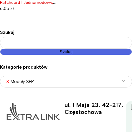
Patchcord | Jednomodowy,
Simplex, G.657A1, 3mm, 1m
6,05
zł
Szukaj
Szukaj
Kategorie produktów
×
Moduły SFP
ul. 1 Maja 23, 42-217,
Częstochowa