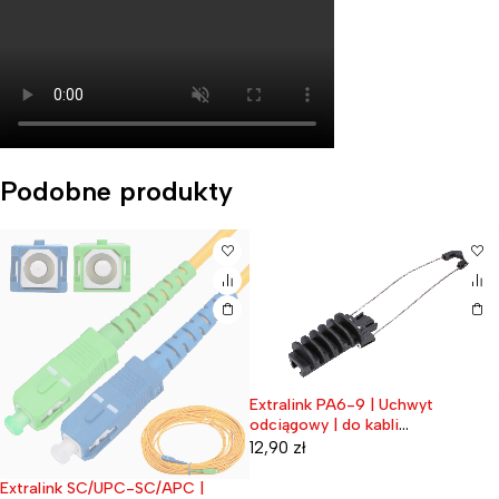
Podobne produkty
Extralink PA6-9 | Uchwyt
odciągowy | do kabli
światłowodowych
12,90
zł
napowietrznych
Extralink SC/UPC-SC/APC |
Wyprzedane