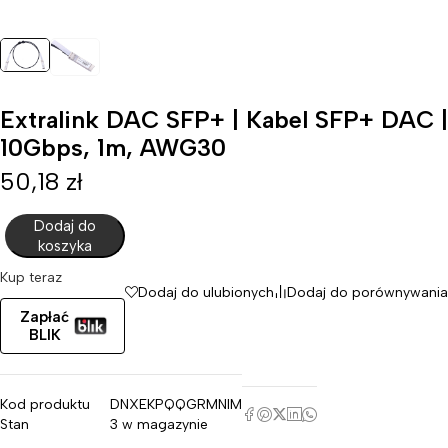
Extralink DAC SFP+ | Kabel SFP+ DAC |
10Gbps, 1m, AWG30
50,18
zł
Dodaj do
koszyka
Kup teraz
Dodaj do ulubionych
Dodaj do porównywania
Zapłać
BLIK
Kod produktu
DNXEKPQQGRMNIM
Stan
3 w magazynie