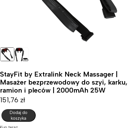
StayFit by Extralink Neck Massager |
Masażer bezprzewodowy do szyi, karku,
ramion i pleców | 2000mAh 25W
151,76
zł
Dodaj do
koszyka
Kup teraz