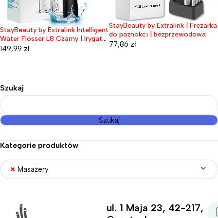
StayBeauty by Extralink | Frezarka
StayBeauty by Extralink Intelligent
do paznokci | bezprzewodowa
Water Flosser L8 Czarny | Irygator
77,86
zł
| 2000mAh, IPX7
149,99
zł
Szukaj
Szukaj
Kategorie produktów
×
Masażery
ul. 1 Maja 23, 42-217,