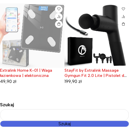
ome K-01 | Waga
StayFit by Extralink Massage
Extralink Li
ne
Wyprzeda
| elektoniczna
Gymgun Fit 2.0 Lite | Pistolet do
kosmetyczne
masażu | 4 głowice, 6 trybów
białe
199,90
zł
43,33
zł
Szukaj
Szukaj