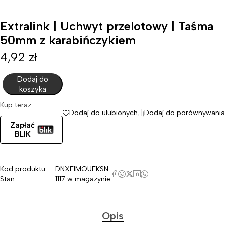
Extralink | Uchwyt przelotowy | Taśma
50mm z karabińczykiem
4,92
zł
Dodaj do
koszyka
Kup teraz
Dodaj do ulubionych
Dodaj do porównywania
Zapłać
BLIK
Kod produktu
DNXEIMOUEKSN
Stan
1117 w magazynie
Opis