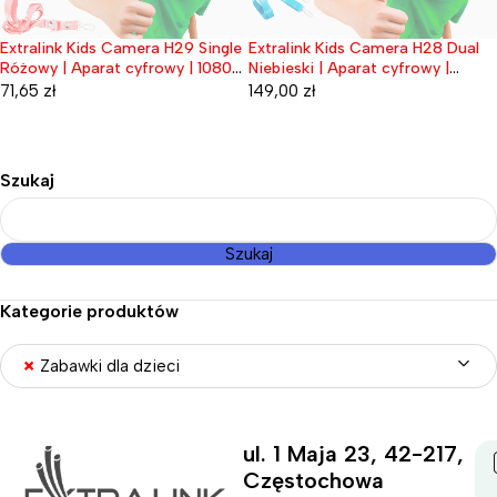
Extralink Kids Camera H29 Single
Extralink Kids Camera H28 Dual
Wyprzedane
Wyprzedane
Różowy | Aparat cyfrowy | 1080P
Niebieski | Aparat cyfrowy |
30fps, wyświetlacz 2.0"
1080P 30fps, wyświetlacz 2.0"
71,65
zł
149,00
zł
Szukaj
Szukaj
Kategorie produktów
×
Zabawki dla dzieci
ul. 1 Maja 23, 42-217,
Częstochowa