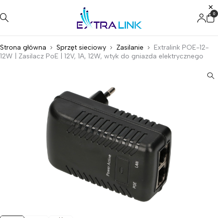
0
Strona główna
Sprzęt sieciowy
Zasilanie
Extralink POE-12-
12W | Zasilacz PoE | 12V, 1A, 12W, wtyk do gniazda elektrycznego