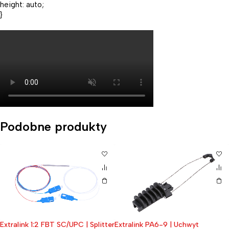
height: auto;
}
Podobne produkty
Extralink 1:2 FBT SC/UPC | Splitter
Extralink PA6-9 | Uchwyt