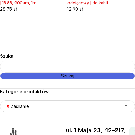
| 15:85, 900um, 1m
odciągowy | do kabli
światłowodowych
28,75
zł
12,90
zł
napowietrznych
Szukaj
Szukaj
Kategorie produktów
×
Zasilanie
ul. 1 Maja 23, 42-217,