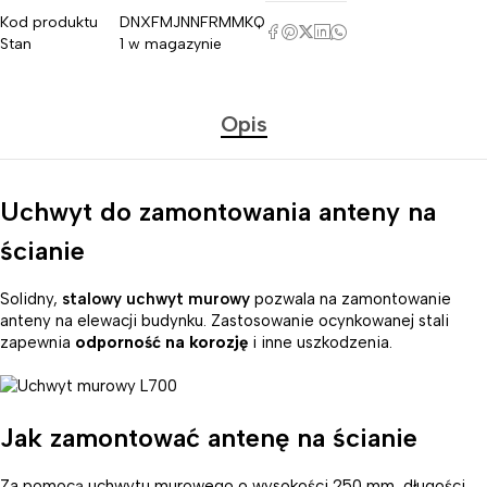
Kod produktu
DNXFMJNNFRMMKQ
Stan
1 w magazynie
Opis
Uchwyt do zamontowania anteny na
ścianie
Solidny,
stalowy uchwyt murowy
pozwala na zamontowanie
anteny na elewacji budynku. Zastosowanie ocynkowanej stali
zapewnia
odporność na korozję
i inne uszkodzenia.
Jak zamontować antenę na ścianie
Za pomocą uchwytu murowego o wysokości 250 mm, długości