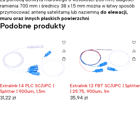
ramienia 700 mm i średnicy 38 x 1.5 mm można w łatwy sposób
przymocować antenę satelitarną lub naziemną
do elewacji,
muru oraz innych płaskich powierzchni
.
Podobne produkty
Extralink 1:4 PLC SC/UPC |
Extralink 1:2 FBT SC/UPC | Splitter
Splitter | 900um, 1,5m
| 25:75, 900um, 1m
31,22
zł
35,94
zł