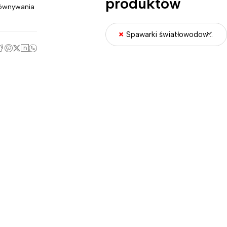
produktów
ównywania
×
Spawarki światłowodowe i narzędzia