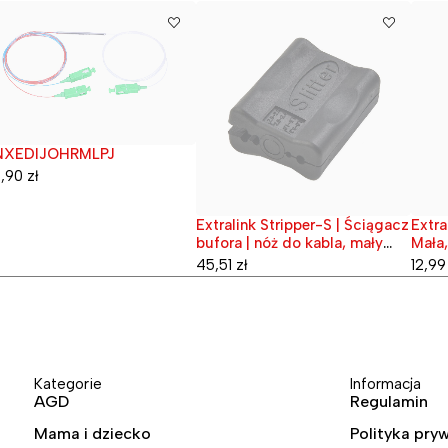
NXEDIJOHRMLPJ
przedane
,90
zł
Extralink Stripper-S | Ściągacz
Extra
Wyprzedane
Wypr
bufora | nóż do kabla, mały
Mała,
1.5mm - 3.3mm
45,51
zł
12,9
Kategorie
Informacja
AGD
Regulamin
Mama i dziecko
Polityka pry