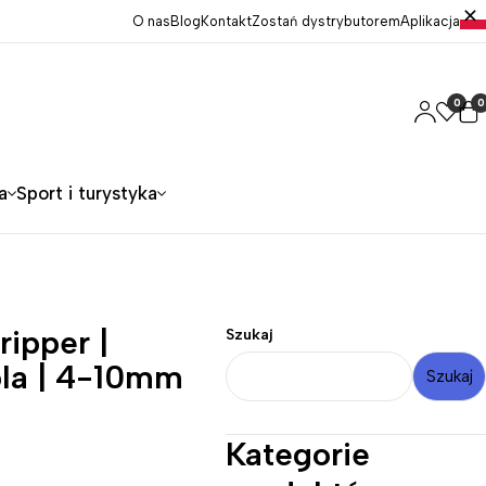
O nas
Blog
Kontakt
Zostań dystrybutorem
Aplikacja
0
0
a
Sport i turystyka
ripper |
Szukaj
bla | 4-10mm
Szukaj
Kategorie