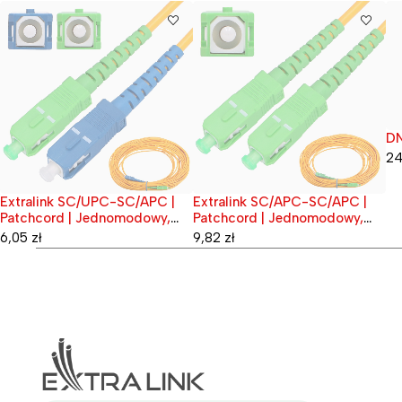
D
Wy
24
Extralink SC/UPC-SC/APC |
Extralink SC/APC-SC/APC |
Wyprzedane
Wyprzedane
Patchcord | Jednomodowy,
Patchcord | Jednomodowy,
Simplex, G.657A1, 3mm, 1m
Simplex, 3mm, 10m
6,05
zł
9,82
zł