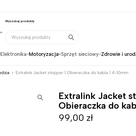
Wyszukaj produkty
Elektronika
Motoryzacja
Sprzęt sieciowy
Zdrowie i urod
ędzia
Extralink Jacket stripper | Obieraczka do kabla | 4-10mm
Extralink Jacket st
Obieraczka do ka
99,00
zł