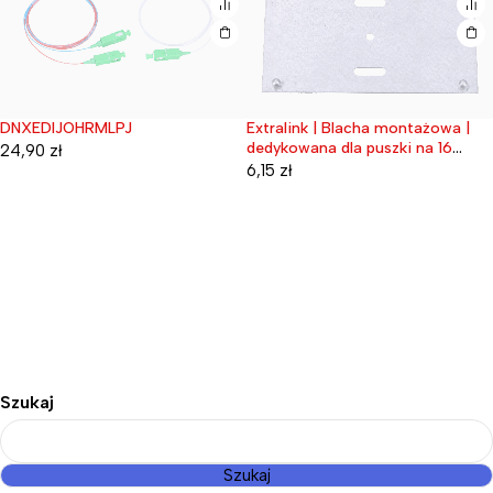
DNXEDIJOHRMLPJ
Extralink | Blacha montażowa |
Wyprzedane
Wyprzedane
dedykowana dla puszki na 16
24,90
zł
spawów
6,15
zł
Szukaj
Szukaj