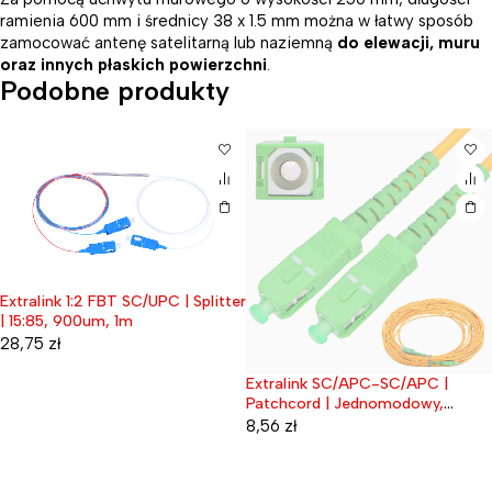
ramienia 600 mm i średnicy 38 x 1.5 mm można w łatwy sposób
zamocować antenę satelitarną lub naziemną
do elewacji, muru
oraz innych płaskich powierzchni
.
Podobne produkty
Extralink 1:2 FBT SC/UPC | Splitter
| 15:85, 900um, 1m
28,75
zł
Extralink SC/APC-SC/APC |
Wyprzedane
Patchcord | Jednomodowy,
Simplex, 3mm, 7m
8,56
zł