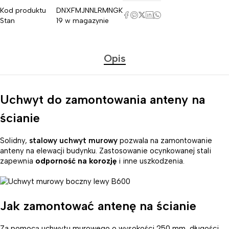
Kod produktu
DNXFMJNNLRMNGK
Stan
19 w magazynie
Opis
Uchwyt do zamontowania anteny na
ścianie
Solidny,
stalowy uchwyt murowy
pozwala na zamontowanie
anteny na elewacji budynku. Zastosowanie ocynkowanej stali
zapewnia
odporność na korozję
i inne uszkodzenia.
Jak zamontować antenę na ścianie
Za pomocą uchwytu murowego o wysokości 250 mm, długości