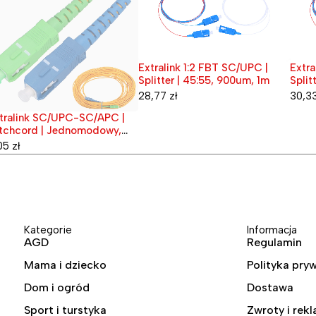
Extralink 1:2 FBT SC/UPC |
Extra
Splitter | 45:55, 900um, 1m
Split
28,77
zł
30,3
tralink SC/UPC-SC/APC |
przedane
tchcord | Jednomodowy,
mplex, G.657A1, 3mm, 1m
05
zł
Kategorie
Informacja
AGD
Regulamin
Mama i dziecko
Polityka pry
Dom i ogród
Dostawa
Sport i turstyka
Zwroty i rek