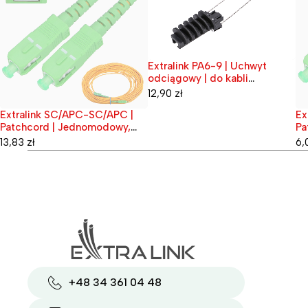
Extralink PA6-9 | Uchwyt
odciągowy | do kabli
światłowodowych
12,90
zł
napowietrznych
Extralink SC/APC-SC/APC |
Ex
Wyprzedane
Wy
Patchcord | Jednomodowy,
Pa
Simplex, 3mm, 20m
Si
13,83
zł
6,
+48 34 361 04 48