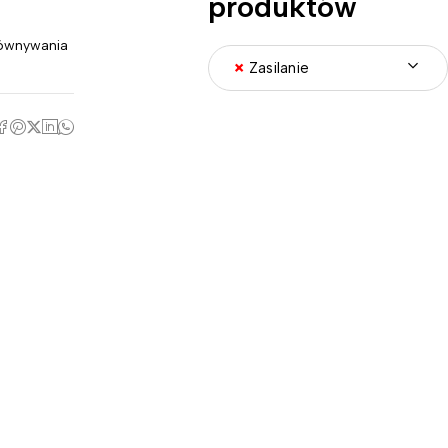
produktów
ównywania
×
Zasilanie