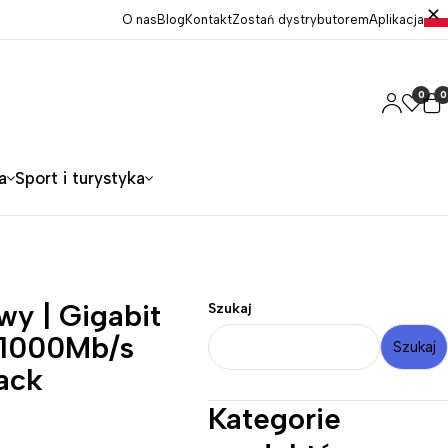
O nas
Blog
Kontakt
Zostań dystrybutorem
Aplikacja
0
0
a
Sport i turystyka
wy | Gigabit
Szukaj
x 1000Mb/s
Szukaj
ack
Kategorie