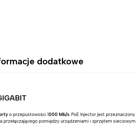
formacje dodatkowe
GIGABIT
orty
o przepustowości 1
000 Mb/s
. PoE Injector jest przeznaczo
nia przełączającego pomiędzy urządzeniami i sprzętem sieciowym.