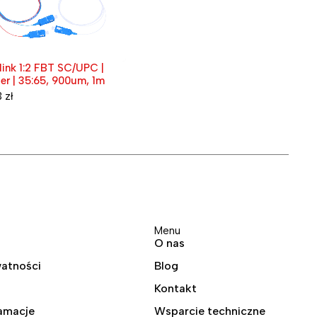
Osłona | Radome | dla Ubiquiti
link 1:2 FBT SC/UPC |
Wyprzedane
airMAX Sector 19/120 oraz
ter | 35:65, 900um, 1m
15/120
12,30
zł
3
zł
Extrali
Wyprze
Patchc
Simple
13,83
zł
Menu
O nas
watności
Blog
Kontakt
lamacje
Wsparcie techniczne