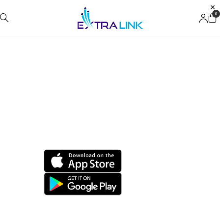
0
Extralink Zasilanie
Opracowany przez nas sprzęt do zasilania
awaryjnego zapewnia niezawodne zabezpieczenie
przed brakiem w dostawie prądu w kluczowych
momentach.