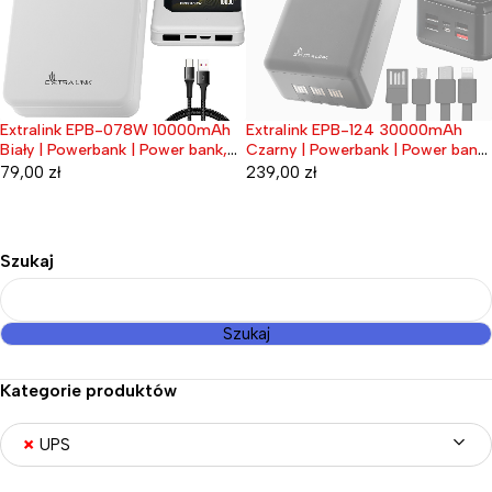
Xiaomi ZMI Aura 20K Power bank
Wyprzedane
| Powerbank | 20000 mAh, USB-
C, QB822
189,00
zł
Extralink EPB-124 30000mAh
Wyprzedane
Czarny | Powerbank | Power bank,
Fast Charging, USB-C
239,00
zł
Szukaj
Szukaj
Kategorie produktów
×
UPS