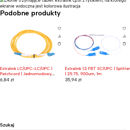
Podobne produkty
Extralink 1:2 FBT SC/UPC | Splitter
| 25:75, 900um, 1m
35,94
zł
Extralink Stripper-B | Ściągacz
Wyprzedane
bufora | nóż do kabla, duży
4.5mm - 11mm
72,57
zł
Szukaj