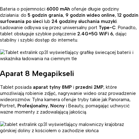
Bateria o pojemności
6000 mAh
oferuje długie godziny
działania: do
5 godzin grania
,
9 godzin wideo online
,
12 godzin
surfowania po sieci
lub
24 godziny słuchania muzyki
.
Ładowanie odbywa się przez uniwersalny port
Type-C
. Ponadto,
tablet obsługuje szybkie połączenie
2.4G+5G WiFi 6
, dając
stabilny i szybki dostęp do internetu.
Aparat 8 Megapikseli
Tablet posiada
aparat tylny 8MP
i
przedni 2MP
, które
umożliwiają robienie zdjęć, nagrywanie wideo oraz prowadzenie
wideorozmów. Tylna kamera oferuje tryby takie jak Panorama,
Portret,
Profesjonalny
,
Nocny
i Beauty, pomagając uchwycić
ważne momenty z zadowalającą jakością.