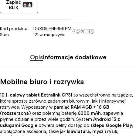
Zapłać
BLIK
Kod produktu
DNXGKIHNFRMLPM
Stan
121 w magazynie
Opis
Informacje dodatkowe
Mobilne biuro i rozrywka
10.1-calowy tablet Extralink CP31
to wszechstronne narzędzie,
które sprosta zarówno zadaniom biurowym, jak i intensywnej
rozrywce. Wyposażony w
pamięć RAM 4GB + 16 GB
(rozszerzona)
oraz pojemną baterię
6000 mAh
, zapewnia
płynne działanie przez wiele godzin. System
Android 15 z
usługami Google
otwiera pełny dostęp do
sklepu Google Play
,
a dołączone akcesoria, takie jak
klawiatura, mysz i rysik
,