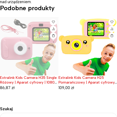
nad urządzeniem.
Podobne produkty
Extralink Kids Camera H35 Single
Extralink Kids Camera H25
Wyprzedane
Różowy | Aparat cyfrowy | 1080P
Pomarańczowy | Aparat cyfrowy |
30fps, wyświetlacz 2.0"
1080P 30fps, wyświetlacz 2.0"
86,87
zł
109,00
zł
Szukaj