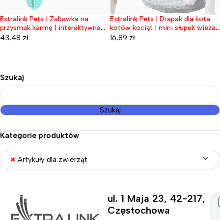
Extralink Pets | Zabawka na
Extralink Pets | Drapak dla kota
Wyprzedane
Wyprzedane
przysmak karmę | interaktywna
kotów kociąt | mini słupek wieża
dla psa z przyssawką gryzak pet-
sizalowa piłka zabawka pet-768
43,48
zł
16,89
zł
845
Szukaj
Szukaj
Kategorie produktów
×
Artykuły dla zwierząt
ul. 1 Maja 23, 42-217,
Częstochowa