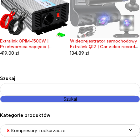
-1500W |
Wideorejestrator samochodowy
Extralink OPIM
Wyprzedane
Wyprzedane
pięcia |
Extralink Q12 | Car video recorder
Przetwornica na
2V, 1500W
dashcam
samochodowa 
134,89
zł
569,00
zł
inus
modyfikowany s
Szukaj
Szukaj
Kategorie produktów
×
Kompresory i odkurzacze