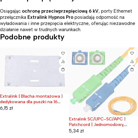
Osiągając
ochronę przeciwprzepięciową 6 kV
, porty Ethernet
przełącznika
Extralink Hypnos Pro
posiadają odporność na
wyładowania i inne przepięcia elektryczne, oferując niezawodne
działanie nawet w trudnych warunkach.
Podobne produkty
nk | Blacha montażowa |
Extrali
edane
Wyprz
ana dla puszki na 16
| 40:6
w
28,77
Extralink SC/UPC-SC/APC |
Wyprzedane
Patchcord | Jednomodowy,
Simplex, 3mm, 3m
5,34
zł