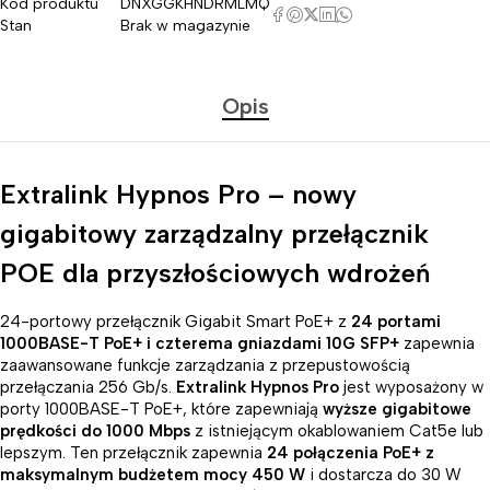
Kod produktu
DNXGGKHNDRMLMQ
Stan
Brak w magazynie
Opis
Extralink Hypnos Pro – nowy
gigabitowy zarządzalny przełącznik
POE dla przyszłościowych wdrożeń
24-portowy przełącznik Gigabit Smart PoE+ z
24 portami
1000BASE-T PoE+ i czterema gniazdami 10G SFP+
zapewnia
zaawansowane funkcje zarządzania z przepustowością
przełączania 256 Gb/s.
Extralink Hypnos Pro
jest wyposażony w
porty 1000BASE-T PoE+, które zapewniają
wyższe gigabitowe
prędkości do 1000 Mbps
z istniejącym okablowaniem Cat5e lub
lepszym. Ten przełącznik zapewnia
24 połączenia PoE+ z
maksymalnym budżetem mocy 450 W
i dostarcza do 30 W