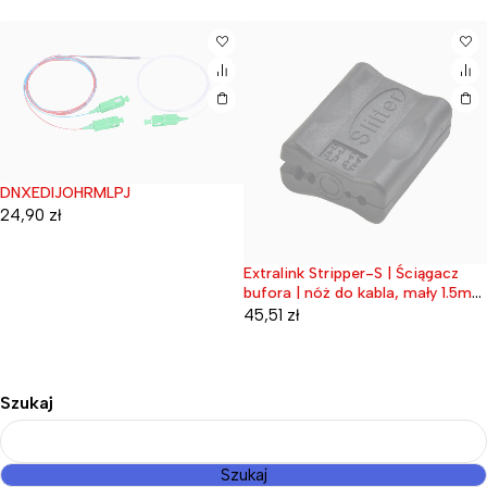
DNXEDIJOHRMLPJ
Wyprzedane
24,90
zł
Extralink Stripper-S | Ściągacz
Wyprzedane
bufora | nóż do kabla, mały 1.5mm
- 3.3mm
45,51
zł
Szukaj
Szukaj