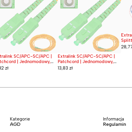
Extra
Wypr
Split
28,7
tralink SC/APC-SC/APC |
Extralink SC/APC-SC/APC |
przedane
Wyprzedane
tchcord | Jednomodowy,
Patchcord | Jednomodowy,
mplex, 3mm, 10m
Simplex, 3mm, 20m
82
zł
13,83
zł
Kategorie
Informacja
AGD
Regulamin