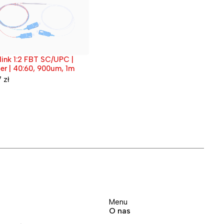
Osłona | Radome | dla Ubiquiti
link 1:2 FBT SC/UPC |
Wyprzedane
zedane
airMAX Sector 19/120 oraz
ter | 40:60, 900um, 1m
15/120
12,30
zł
7
zł
Extrali
nasłupo
uchwyt
6,15
zł
Menu
O nas