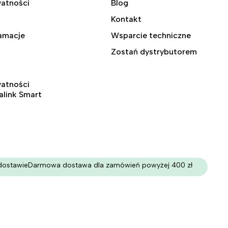
watności
Blog
Kontakt
lamacje
Wsparcie techniczne
Zostań dystrybutorem
watności
ralink Smart
dostawie
Darmowa dostawa dla zamówień powyżej 400 zł