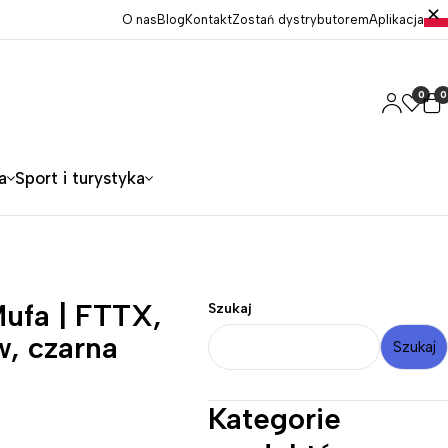
O nas
Blog
Kontakt
Zostań dystrybutorem
Aplikacja
0
0
a
Sport i turystyka
Mufa | FTTX,
Szukaj
w, czarna
Szukaj
Kategorie