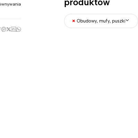
produktów
ównywania
×
Obudowy, mufy, puszki