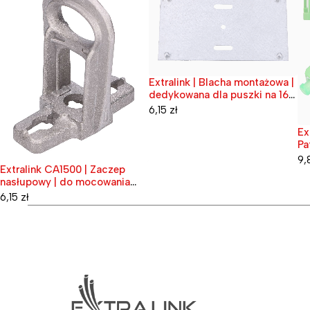
Extralink | Blacha montażowa |
Wyprzedane
dedykowana dla puszki na 16
spawów
6,15
zł
Ex
Wy
Pa
Si
9,
Extralink CA1500 | Zaczep
nasłupowy | do mocowania
uchwytów odciągowych
6,15
zł