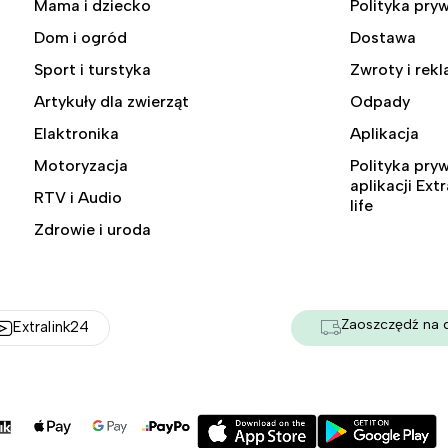
Mama i dziecko
Polityka pry
Dom i ogród
Dostawa
Sport i turstyka
Zwroty i rek
Artykuły dla zwierząt
Odpady
Elaktronika
Aplikacja
Motoryzacja
Polityka pry
aplikacji Ext
RTV i Audio
life
Zdrowie i uroda
Zaoszczędź na 
Extralink24