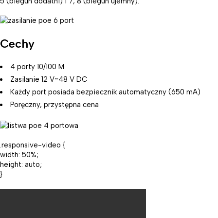
5 (biegun dodatni) i 7, 8 (biegun ujemny).
Cechy
4 porty 10/100 M
Zasilanie 12 V~48 V DC
Każdy port posiada bezpiecznik automatyczny (650 mA)
Poręczny, przystępna cena
.responsive-video {
width: 50%;
height: auto;
}