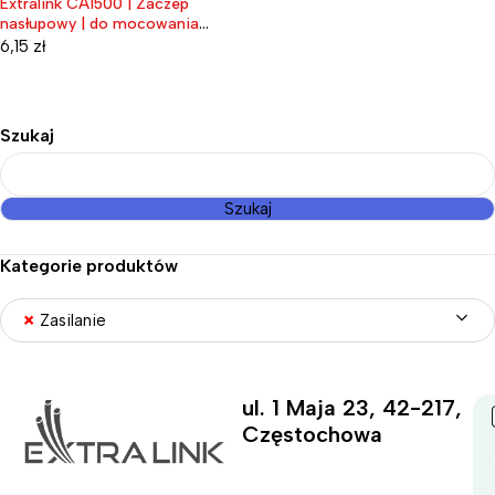
Extralink CA1500 | Zaczep
nasłupowy | do mocowania
uchwytów odciągowych
6,15
zł
Szukaj
Szukaj
Kategorie produktów
×
Zasilanie
ul. 1 Maja 23, 42-217,
Częstochowa