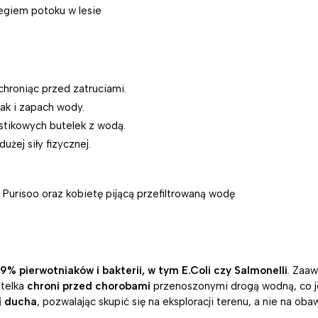
 chroniąc przed zatruciami.
ak i zapach wody.
astikowych butelek z wodą.
żej siły fizycznej.
% pierwotniaków i bakterii, w tym E.Coli czy Salmonelli
. Zaaw
utelka
chroni przed chorobami
przenoszonymi drogą wodną, co j
j ducha
, pozwalając skupić się na eksploracji terenu, a nie na ob