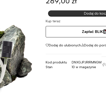
289,00
zł
Dodaj do kos
Kup teraz
Zapłać BLIK
Dodaj do ulubionych
Dodaj do por
Kod produktu
DNXGJPJRIRMNGM
Stan
10 w magazynie