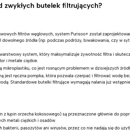
d zwykłych butelek filtrujących?
awowych filtrów węglowych, system Purisoo+ został zaprojektow
l dowolnego źródła (np. podczas podróży, biwakowania, czy w syt
owarstwowy system, który maksymalizuje żywotność filtra i skutec
r i metale ciężkie.
kcją mikroplastiku, co jest rosnącym problemem w dzisiejszych źród
chą jest ręczna pompka, która pozwala czerpać i filtrować wodę be
wodą. Standardowe butelki filtrujące wymagają nalania już wstępni
nym z łupin orzecha kokosowego) są przeznaczone głównie do pop
ch metali ciężkich i osadów.
h bakterii, pasożytów ani wirusów, przez co nie nadają się do uży