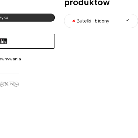
produktów
zyka
×
Butelki i bidony
ównywania