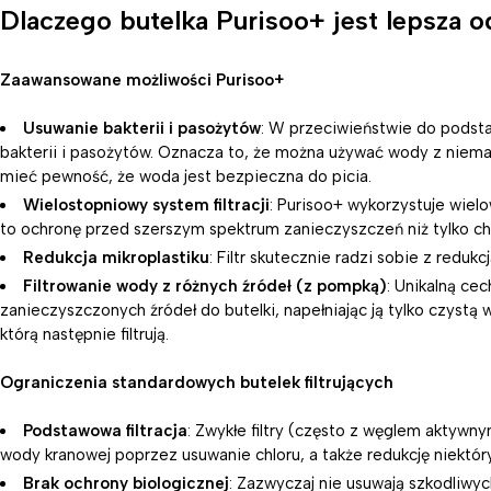
Dlaczego butelka Purisoo+ jest lepsza o
Zaawansowane możliwości Purisoo+
Usuwanie bakterii i pasożytów
: W przeciwieństwie do podst
bakterii i pasożytów. Oznacza to, że można używać wody z niema
mieć pewność, że woda jest bezpieczna do picia.
Wielostopniowy system filtracji
: Purisoo+ wykorzystuje wiel
to ochronę przed szerszym spektrum zanieczyszczeń niż tylko chlo
Redukcja mikroplastiku
: Filtr skutecznie radzi sobie z redu
Filtrowanie wody z różnych źródeł (z pompką)
: Unikalną ce
zanieczyszczonych źródeł do butelki, napełniając ją tylko czystą 
którą następnie filtrują.
Ograniczenia standardowych butelek filtrujących
Podstawowa filtracja
: Zwykłe filtry (często z węglem aktyw
wody kranowej poprzez usuwanie chloru, a także redukcję niektóry
Brak ochrony biologicznej
: Zazwyczaj nie usuwają szkodliwyc