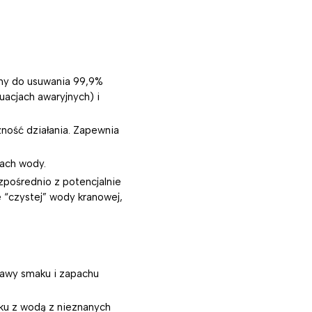
any do usuwania 99,9%
uacjach awaryjnych) i
zność działania. Zapewnia
łach wody.
zpośrednio z potencjalnie
e “czystej” wody kranowej,
rawy smaku i zapachu
tku z wodą z nieznanych