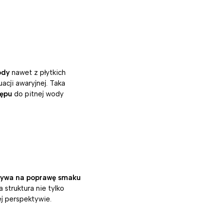
ody
nawet z płytkich
acji awaryjnej. Taka
tępu
do pitnej wody
ływa na poprawę smaku
struktura nie tylko
ej perspektywie.