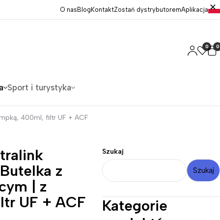
O nas
Blog
Kontakt
Zostań dystrybutorem
Aplikacja
0
0
a
Sport i turystyka
ompką, 400ml, filtr UF + ACF
tralink
Szukaj
 Butelka z
Szukaj
cym | z
ltr UF + ACF
Kategorie