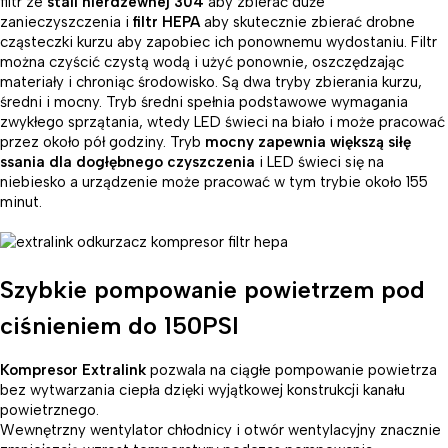
filtr ze
stali nierdzewnej 304
aby zbierać duże
zanieczyszczenia i
filtr HEPA
aby skutecznie zbierać drobne
cząsteczki kurzu aby zapobiec ich ponownemu wydostaniu. Filtr
można czyścić czystą wodą i użyć ponownie, oszczędzając
materiały i chroniąc środowisko. Są dwa tryby zbierania kurzu,
średni i mocny. Tryb średni spełnia podstawowe wymagania
zwykłego sprzątania, wtedy LED świeci na biało i może pracować
przez około pół godziny. Tryb
mocny zapewnia większą siłę
ssania dla dogłębnego czyszczenia
i LED świeci się na
niebiesko a urządzenie może pracować w tym trybie około 155
minut.
Szybkie pompowanie powietrzem pod
ciśnieniem do 150PSl
Kompresor Extralink
pozwala na ciągłe pompowanie powietrza
bez wytwarzania ciepła dzięki wyjątkowej konstrukcji kanału
powietrznego.
Wewnętrzny wentylator chłodnicy i otwór wentylacyjny znacznie