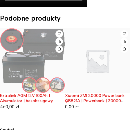
Podobne produkty
Extralink AGM 12V 100Ah |
Xiaomi ZMI 20000 Power bank
Wyprzedane
Wyprzedane
Akumulator | bezobsługowy
QB821A | Powerbank | 20000
mAh
460,00
zł
0,00
zł