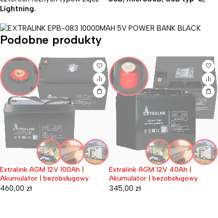
Lightning.
Podobne produkty
Extralink AGM 12V 100Ah |
Extralink AGM 12V 40Ah |
Wyprzedane
Wyprzedane
Akumulator | bezobsługowy
Akumulator | bezobsługowy
460,00
zł
345,00
zł