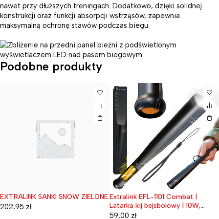
nawet przy dłuższych treningach. Dodatkowo, dzięki solidnej
konstrukcji oraz funkcji absorpcji wstrząsów, zapewnia
maksymalną ochronę stawów podczas biegu.
Podobne produkty
EXTRALINK SANKI SNOW ZIELONE
Extralink EFL-1101 Combat |
Wyprzedane
Latarka kij bejsbolowy | 10W,
202,95
zł
300lm
59,00
zł