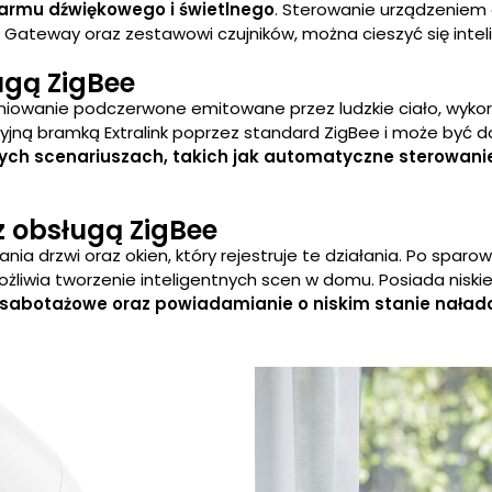
armu dźwiękowego i świetlnego
. Sterowanie urządzeniem
nction Gateway oraz zestawowi czujników, można cieszyć się 
ugą ZigBee
ieniowanie podczerwone emitowane przez ludzkie ciało, wyko
nkcyjną bramką Extralink poprzez standard ZigBee i może by
ych scenariuszach, takich jak automatyczne sterowanie
 z obsługą ZigBee
 drzwi oraz okien, który rejestruje te działania. Po sparow
żliwia tworzenie inteligentnych scen w domu. Posiada niski
sabotażowe oraz powiadamianie o niskim stanie nałado