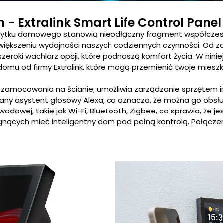
 Extralink Smart Life Control Panel
o użytku domowego stanowią nieodłączny fragment współczesn
 zwiększeniu wydajności naszych codziennych czynności. 
szeroki wachlarz opcji, które podnoszą komfort życia. W nin
domu od firmy Extralink, które mogą przemienić twoje miesz
amocowania na ścianie, umożliwia zarządzanie sprzętem i
wany asystent głosowy Alexa, co oznacza, że można go ob
dowej, takie jak Wi-Fi, Bluetooth, Zigbee, co sprawia, że je
nących mieć inteligentny dom pod pełną kontrolą. Połączeni