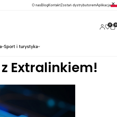
O nas
Blog
Kontakt
Zostań dystrybutorem
Aplikacja
0
0
a
Sport i turystyka
 z Extralinkiem!