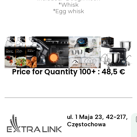
*Whisk
*Egg whisk
Price for Quantity 100+ : 48,5 €
ul. 1 Maja 23, 42-217,
Częstochowa