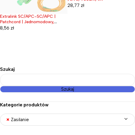
28,77
zł
Extralink SC/APC-SC/APC |
Wyprzedane
Patchcord | Jednomodowy,
Simplex, 3mm, 7m
8,56
zł
Szukaj
Szukaj
Kategorie produktów
×
Zasilanie