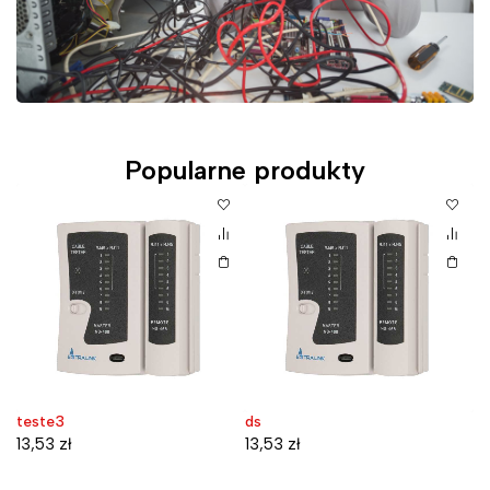
Popularne produkty
teste3
ds
D
W
13,53
zł
13,53
zł
7