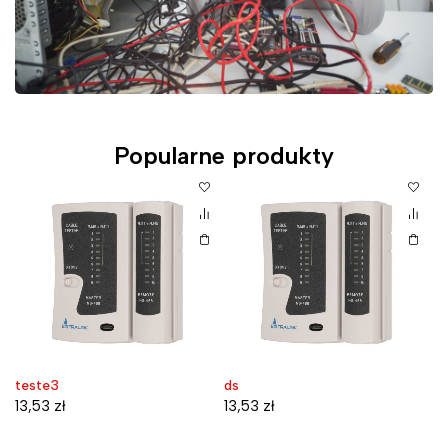
Popularne produkty
teste3
ds
D
W
13,53
zł
13,53
zł
7