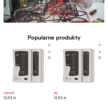
Popularne produkty
teste3
ds
D
W
13,53
zł
13,53
zł
7